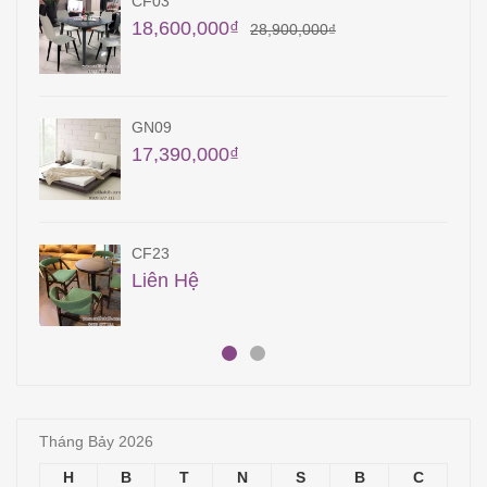
CF03
18,600,000
₫
28,900,000
₫
GN09
17,390,000
₫
CF23
Liên Hệ
Tháng Bảy 2026
H
B
T
N
S
B
C