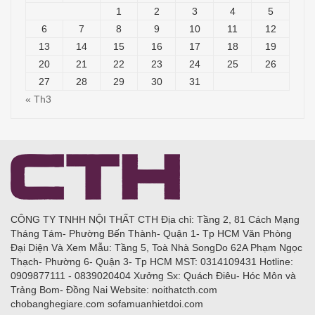
1
2
3
4
5
6
7
8
9
10
11
12
13
14
15
16
17
18
19
20
21
22
23
24
25
26
27
28
29
30
31
« Th3
CÔNG TY TNHH NỘI THẤT CTH Địa chỉ: Tầng 2, 81 Cách Mạng
Tháng Tám- Phường Bến Thành- Quận 1- Tp HCM Văn Phòng
Đại Diện Và Xem Mẫu: Tầng 5, Toà Nhà SongDo 62A Phạm Ngọc
Thạch- Phường 6- Quận 3- Tp HCM MST: 0314109431 Hotline:
0909877111 - 0839020404 Xưởng Sx: Quách Điêu- Hóc Môn và
Trảng Bom- Đồng Nai Website: noithatcth.com
chobanghegiare.com sofamuanhietdoi.com