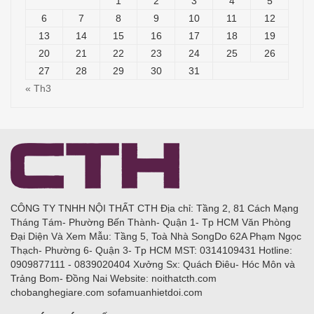
1
2
3
4
5
6
7
8
9
10
11
12
13
14
15
16
17
18
19
20
21
22
23
24
25
26
27
28
29
30
31
« Th3
CÔNG TY TNHH NỘI THẤT CTH Địa chỉ: Tầng 2, 81 Cách Mạng
Tháng Tám- Phường Bến Thành- Quận 1- Tp HCM Văn Phòng
Đại Diện Và Xem Mẫu: Tầng 5, Toà Nhà SongDo 62A Phạm Ngọc
Thạch- Phường 6- Quận 3- Tp HCM MST: 0314109431 Hotline:
0909877111 - 0839020404 Xưởng Sx: Quách Điêu- Hóc Môn và
Trảng Bom- Đồng Nai Website: noithatcth.com
chobanghegiare.com sofamuanhietdoi.com