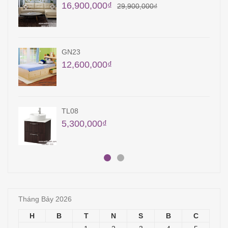
39,450,000
₫
900,000
₫
KT12
6,000,000
₫
QA27
24,300,000
₫
Tháng Bảy 2026
H
B
T
N
S
B
C