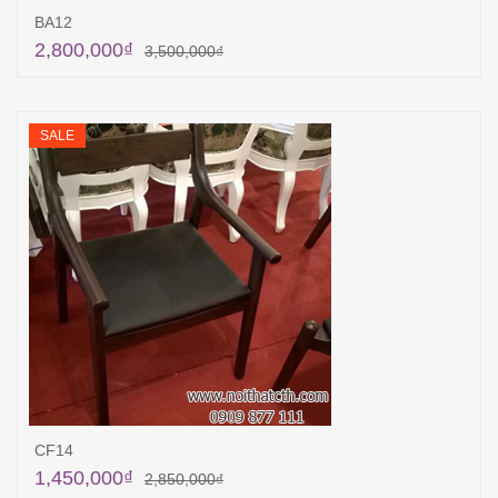
BA12
2,800,000
₫
3,500,000
₫
Thêm vào giỏ hàng
SALE
CF14
1,450,000
₫
2,850,000
₫