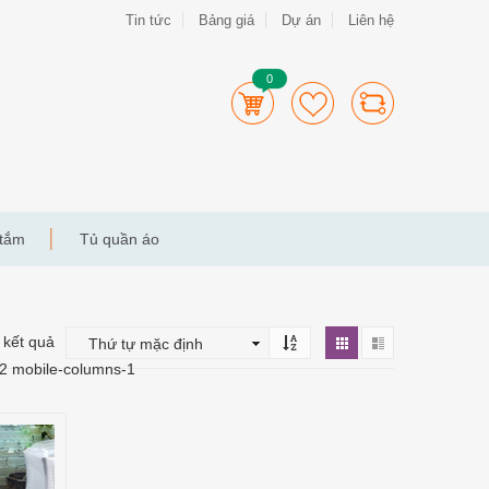
Tin tức
Bảng giá
Dự án
Liên hệ
0
 tắm
Tủ quần áo
2 kết quả
-2 mobile-columns-1