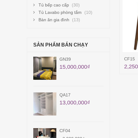
Tủ bếp cao cấp
(30)
Tủ Lavabo phòng tắm
(10)
Bàn ăn gia đình
(13)
SẢN PHẨM BÁN CHẠY
CF15
GN39
GN
2,250
15,000,000
₫
16,
QA17
GN
13,000,000
₫
12,
CF04
QA0