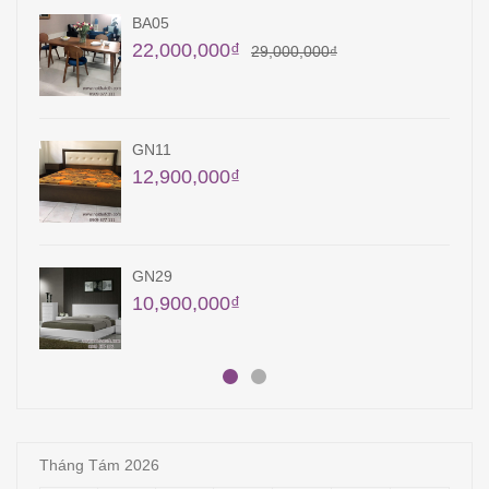
KT10
9,450,000
₫
QA12
22,400,000
₫
23,400,000
₫
QA15
18,000,000
₫
Tháng Tám 2026