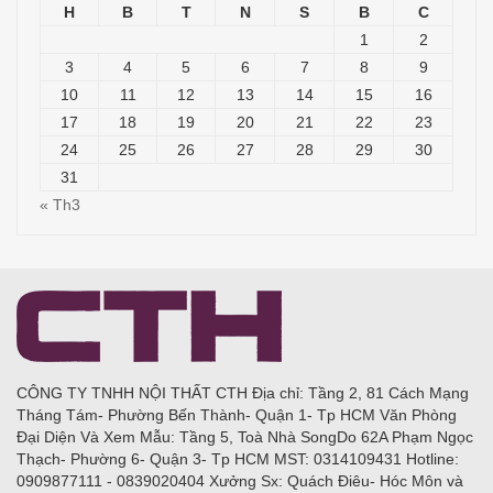
H
B
T
N
S
B
C
1
2
3
4
5
6
7
8
9
10
11
12
13
14
15
16
17
18
19
20
21
22
23
24
25
26
27
28
29
30
31
« Th3
CÔNG TY TNHH NỘI THẤT CTH Địa chỉ: Tầng 2, 81 Cách Mạng
Tháng Tám- Phường Bến Thành- Quận 1- Tp HCM Văn Phòng
Đại Diện Và Xem Mẫu: Tầng 5, Toà Nhà SongDo 62A Phạm Ngọc
Thạch- Phường 6- Quận 3- Tp HCM MST: 0314109431 Hotline:
0909877111 - 0839020404 Xưởng Sx: Quách Điêu- Hóc Môn và