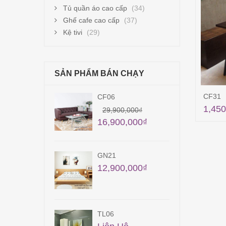
Tủ quần áo cao cấp
(34)
Ghế cafe cao cấp
(37)
Kệ tivi
(29)
SẢN PHẨM BÁN CHẠY
CF31
CF06
TB0
1,450
56,
29,900,000
₫
16,900,000
₫
GN21
TB3
12,900,000
₫
Liê
TL06
QA2