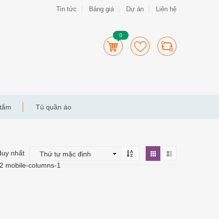
Tin tức
Bảng giá
Dự án
Liên hệ
0
 tắm
Tủ quần áo
duy nhất
-2 mobile-columns-1