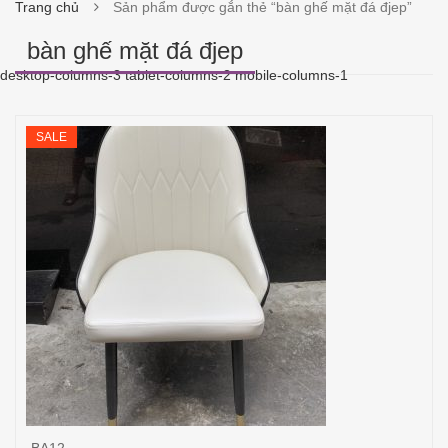
Trang chủ
Sản phẩm được gắn thẻ “bàn ghế mặt đá đjep”
bàn ghế mặt đá đjep
desktop-columns-3 tablet-columns-2 mobile-columns-1
SALE