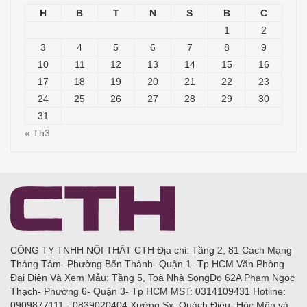
H
B
T
N
S
B
C
1
2
3
4
5
6
7
8
9
10
11
12
13
14
15
16
17
18
19
20
21
22
23
24
25
26
27
28
29
30
31
« Th3
CÔNG TY TNHH NỘI THẤT CTH Địa chỉ: Tầng 2, 81 Cách Mạng
Tháng Tám- Phường Bến Thành- Quận 1- Tp HCM Văn Phòng
Đại Diện Và Xem Mẫu: Tầng 5, Toà Nhà SongDo 62A Phạm Ngọc
Thạch- Phường 6- Quận 3- Tp HCM MST: 0314109431 Hotline:
0909877111 - 0839020404 Xưởng Sx: Quách Điêu- Hóc Môn và