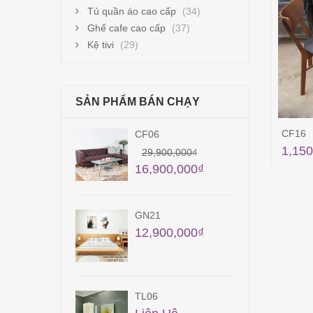
Tủ quần áo cao cấp
(34)
Ghế cafe cao cấp
(37)
Kệ tivi
(29)
SẢN PHẨM BÁN CHẠY
CF16
CF06
TB0
1,150
56,
29,900,000
₫
16,900,000
₫
GN21
TB3
12,900,000
₫
Liê
TL06
QA2