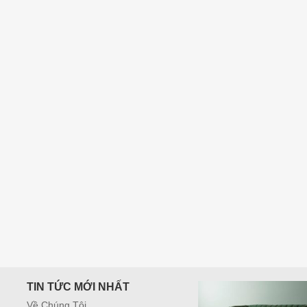
400,000
₫
TIN TỨC MỚI NHẤT
Về Chúng Tôi