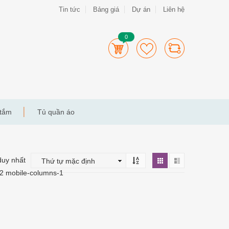
Tin tức
Bảng giá
Dự án
Liên hệ
0
 tắm
Tủ quần áo
duy nhất
-2 mobile-columns-1